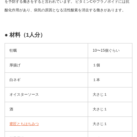
を予防する働きをすると言われています。 ビタミンCやフラノボイドには抗
酸化作用があり、病気の原因となる活性酸素を消去する働きがあります。
● 材料（1人分）
牡蠣
10〜15個ぐらい
厚揚げ
１個
白ネギ
１本
オイスターソース
大さじ１
酒
大さじ１
蜜匠とちはちみつ
大さじ１