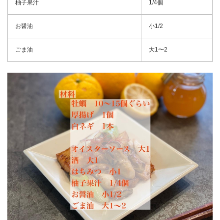
柚子果汁
1/4個
お醤油
小1/2
ごま油
大1〜2