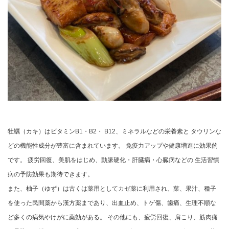
牡蠣（カキ）はビタミンB1・B2・ B12、ミネラルなどの栄養素と タウリンな
どの機能性成分が豊富に含まれています。 免疫力アップや健康増進に効果的
です。 疲労回復、美肌をはじめ、動脈硬化・肝臓病・心臓病などの 生活習慣
病の予防効果も期待できます。
また、柚子（ゆず）は古くは薬用としてカゼ薬に利用され、葉、果汁、種子
を使った民間薬から漢方薬まであり、出血止め、トゲ傷、歯痛、生理不順な
ど多くの病気やけがに薬効がある。 その他にも、疲労回復、肩こり、筋肉痛