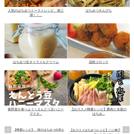
人気のはちみつトーストレシピ、第三
はちみつきんぴら
弾！！...
はちみつ生キャラメルクリーム
花粉コロッケ
春野菜を食べよう！えんどう豆ハニー
【おススメ蜂蜜レシピ】豚肉と水菜の
マスタ...
はちみ...
【蜂蜜レシピ】 柿のはちみつ白和え
【おススメはちみつレシピ】ハニ柚子