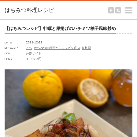
m
【はちみつレシピ】牡蠣と厚揚げのハチミツ柚子風味炒め
2021-12-12
とち
,
はちみつの種類からレシピを選ぶ
,
魚料理
外部サイト
１０８０円