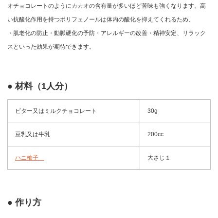
オチョコレートのようにカカオの含有量が多いほど苦味も強くなります。高
い抗酸化作用を持つポリフェノールは体内の酸化を抑えてくれるため、
・肌老化の防止・動脈硬化の予防・アレルギーの改善・精神安定、リラック
スといった効果が期待できます。
● 材料（1人分）
ビター又はミルクチョコレート
30g
豆乳又は牛乳
200cc
ハニ柚子
大さじ１
● 作り方