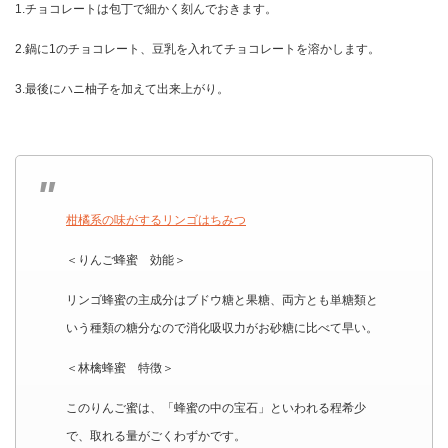
1.チョコレートは包丁で細かく刻んでおきます。
2.鍋に1のチョコレート、豆乳を入れてチョコレートを溶かします。
3.最後にハニ柚子を加えて出来上がり。
柑橘系の味がするリンゴはちみつ
＜りんご蜂蜜 効能＞
リンゴ蜂蜜の主成分はブドウ糖と果糖、両方とも単糖類と
いう種類の糖分なので消化吸収力がお砂糖に比べて早い。
＜林檎蜂蜜 特徴＞
このりんご蜜は、「蜂蜜の中の宝石」といわれる程希少
で、取れる量がごくわずかです。