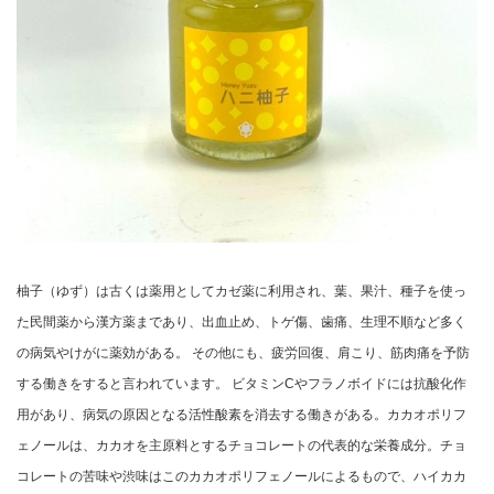
柚子（ゆず）は古くは薬用としてカゼ薬に利用され、葉、果汁、種子を使っ
た民間薬から漢方薬まであり、出血止め、トゲ傷、歯痛、生理不順など多く
の病気やけがに薬効がある。 その他にも、疲労回復、肩こり、筋肉痛を予防
する働きをすると言われています。 ビタミンCやフラノボイドには抗酸化作
用があり、病気の原因となる活性酸素を消去する働きがある。カカオポリフ
ェノールは、カカオを主原料とするチョコレートの代表的な栄養成分。チョ
コレートの苦味や渋味はこのカカオポリフェノールによるもので、ハイカカ