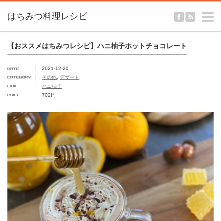
m
【おススメはちみつレシピ】ハニ柚子ホットチョコレート
2021-12-20
その他
,
デザート
ハニ柚子
702円